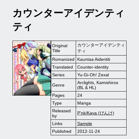
カウンターアイデンティ
ティ
カウンターアイデンティ
Original
Title
ティ
Romanized
Kauntaa Aidentiti
Translated
Counter-identity
Series
Yu-Gi-Oh! Zexal
Arclights, Kamishiros
Genre
(BL & HL)
Pages
24
Type
Manga
Released
P'nk/Kaya (ぴんけ)
by
Links
Sample
Published
2012-11-24