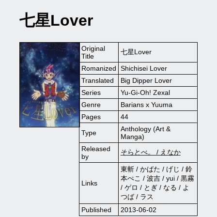
七星Lover
Original
七星Lover
Title
Romanized
Shichisei Lover
Translated
Big Dipper Lover
Series
Yu-Gi-Oh! Zexal
Genre
Barians x Yuuma
Pages
44
Anthology (Art &
Type
Manga)
Released
そらとべ。 / えなか
by
東斬 / かばた / げじ / 鈴
本ぺこ / 波吉 / yui / 黒霧
Links
/ ゲロ / とぎ / なる / よ
つば / ラス
Published
2013-06-02