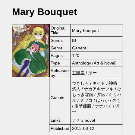
Mary Bouquet
Original
Mary Bouquet
Title
Series
IB
Genre
General
Pages
120
Type
Anthology (Art & Novel)
Released
甘味亭
/ 涼一
by
つきしろ / キイト / 神崎
悠人 / ナカアキナツキ / ひ
もっき霖雨 / 夕凪 / キリハ
Guests
ル / ミソコ / はっか / のも
/ 麦埜麒麟 / ナナハチ / 涼
一
Links
ナナ's novel
Published
2013-08-12