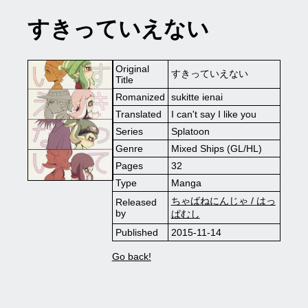
すきっていえない
Original
すきっていえない
Title
Romanized
sukitte ienai
Translated
I can't say I like you
Series
Splatoon
Genre
Mixed Ships (GL/HL)
Pages
32
Type
Manga
ちゃばねにんじゃ / はっ
Released
by
ぱむし
Published
2015-11-14
Go back!